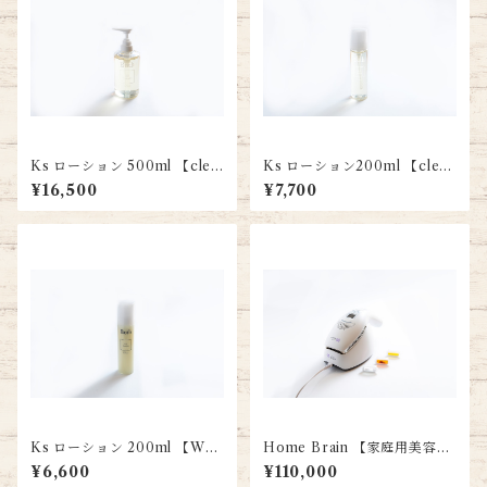
Ks ローション 500ml 【clea
Ks ローション200ml 【clea
rの業務用】
r】
¥16,500
¥7,700
Ks ローション 200ml 【Whit
Home Brain 【家庭用美容
e】
器】
¥6,600
¥110,000